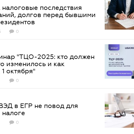
 налоговые последствия
аний, долгов перед бывшими
резидентов
5
0
инар "ТЦО-2025: кто должен
то изменилось и как
 1 октября"
0
ЭД в ЕГР не повод для
 налоге
0