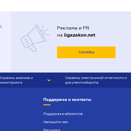
й
Реклама и PR
ligazakon.net
на
ТАРИФЫ
Сервисы анализа и
Сервисы электронной отчетности и
мониторинга
документооборота
CONTR AGENT
Liga:REPORT
Поддержка и контакты
SMS-МАЯК
VERDICTUM
Поддержка абонентов
Напишите нам
SEMANTRUM
Рассылки