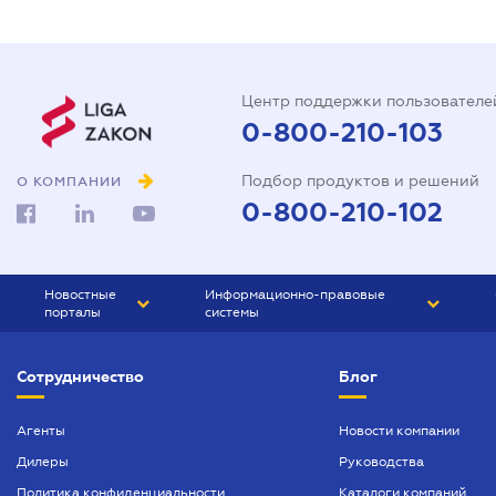
Центр поддержки пользователе
0-800-210-103
Подбор продуктов и решений
О КОМПАНИИ
0-800-210-102
Новостные
Информационно-правовые
порталы
системы
ЮРЛИГА
Право Украины
Сотрудничество
Блог
БИЗНЕС
ГРАНД
БУХГАЛТЕР.ua
ПРАЙМ
Агенты
Новости компании
Дилеры
Руководства
БУХГАЛТЕР ПРОФ
Политика конфиденциальности
Каталоги компаний