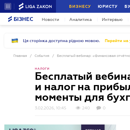
БИЗНЕСУ
ЮРИСТУ
Б
БІЗНЕС
Новости
Аналитика
Интервью
Ця сторінка доступна рідною мовою.
Перейти на 
Главная
/
События
/
НАЛОГИ
Бесплатый вебин
и налог на прибы
моменты для бух
3.02.2026, 10:45
240
0