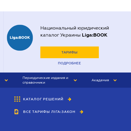
Национальный юридический
Liga:BOOK
каталог Украины
ТАРИФЫ
ПОДРОБНЕЕ
Периодические издания и
Академия
справочники
ЮРИСТ&ЗАКОН
АКАДЕМИЯ ЛІГА:ЗАКОН
КАТАЛОГ РЕШЕНИЙ
БУХГАЛТЕР&ЗАКОН
ВСЕ ТАРИФЫ ЛІГА:ЗАКОН
ВЕСТНИК МСФО
ИНТЕРБУХ