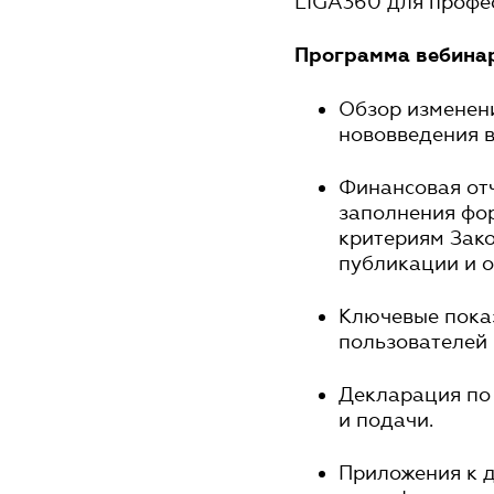
LIGA360 для профес
Программа вебина
Обзор изменени
нововведения в
Финансовая отч
заполнения фор
критериям Зако
публикации и о
Ключевые показ
пользователей 
Декларация по 
и подачи.
Приложения к д