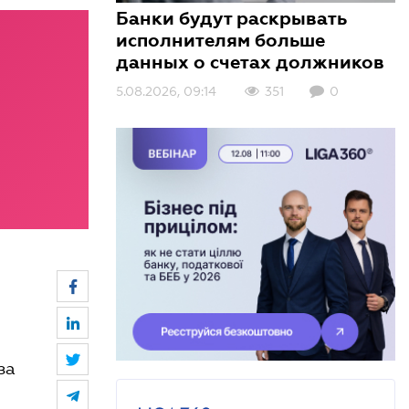
Банки будут раскрывать
исполнителям больше
данных о счетах должников
5.08.2026, 09:14
3.08.2026, 10:01
3.08.2026, 09:00
351
414
161
0
0
0
за