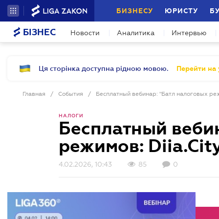
БИЗНЕСУ
ЮРИСТУ
Б
БІЗНЕС
Новости
Аналитика
Интервью
Ця сторінка доступна рідною мовою.
Перейти на 
Главная
/
События
/
Бесплатный вебинар: "Батл налоговых режим
НАЛОГИ
Бесплатный вебин
режимов: Diia.City
4.02.2026, 10:43
85
0