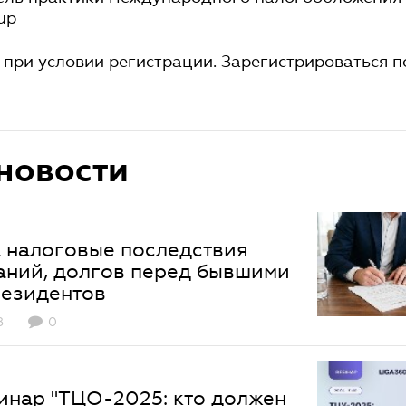
up
 при условии регистрации. Зарегистрироваться п
новости
 налоговые последствия
аний, долгов перед бывшими
резидентов
8
0
инар "ТЦО-2025: кто должен