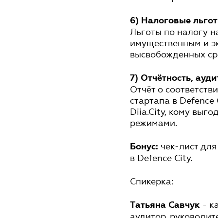
6) Налоговые льго
Льготы по налогу н
имущественным и э
высвобожденных ср
7) Отчётность, ауд
Отчёт о соответств
стартапа в Defence
Diia.City, кому выг
режимами.
чек-лист для
Бонус:
в Defence City.
Спикерка:
- к
Татьяна Савчук
аудитор, руководи