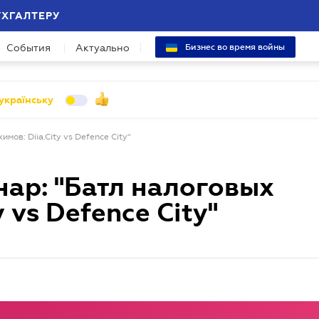
УХГАЛТЕРУ
События
Актуально
Бизнес во время войны
українську
ов: Diia.City vs Defence City"
ар: "Батл налоговых
 vs Defence City"