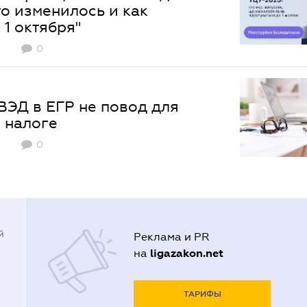
то изменилось и как
 1 октября"
0
ЭД в ЕГР не повод для
 налоге
0
й
Реклама и PR
ligazakon.net
на
ТАРИФЫ