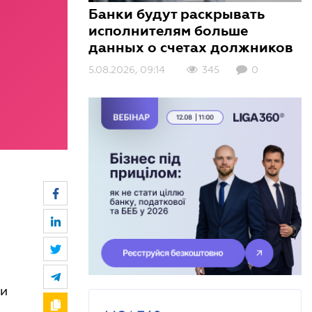
Банки будут раскрывать
исполнителям больше
данных о счетах должников
5.08.2026, 09:14
3.08.2026, 10:01
3.08.2026, 09:00
345
408
156
0
0
0
ки