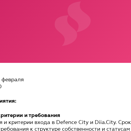
 февраля
0
иятия:
критерии и требования
и критерии входа в Defence City и Diia.City. Сро
требования к структуре собственности и статусам