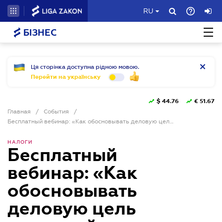
RU
БІЗНЕС
Ця сторінка доступна рідною мовою.
Перейти на українську
$
44.76
€
51.67
Главная
/
События
/
Бесплатный вебинар: «Как обосновывать деловую цель операций: практический подход»
НАЛОГИ
Бесплатный
вебинар: «Как
обосновывать
деловую цель