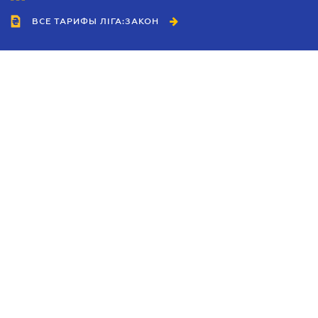
ВСЕ ТАРИФЫ ЛІГА:ЗАКОН
Сотрудничество
Агенты
Дилеры
Политика
конфиденциальности
Условия использования
сайта
Реклама
Блог
Новости компании
Руководства
Каталоги компаний
Темы в центре внимания