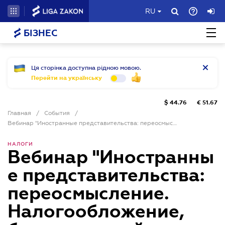
RU
БІЗНЕС
Ця сторінка доступна рідною мовою.
Перейти на українську
$
44.76
€
51.67
Главная
/
События
/
Вебинар "Иностранные представительства: переосмысление. Налогообложение, бухгалтерский учет, трансфертное ценообразование, проверки"
НАЛОГИ
Вебинар "Иностранны
е представительства:
переосмысление.
Налогообложение,