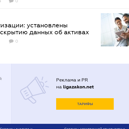
4
0
изации: установлены
аскрытию данных об активах
0
й
Реклама и PR
ligazakon.net
на
ТАРИФЫ