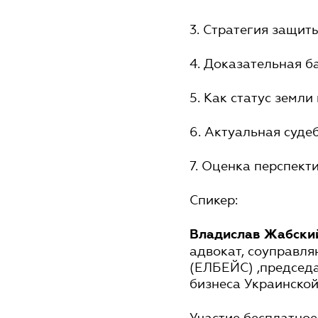
3. Стратегия защит
4. Доказательная б
5. Как статус земли
6. Актуальная суде
7. Оценка перспект
Спикер:
Владислав Жабски
адвокат, соуправл
(ЕЛБЕЙС) ,председа
бизнеса Украинско
Участие бесплатное