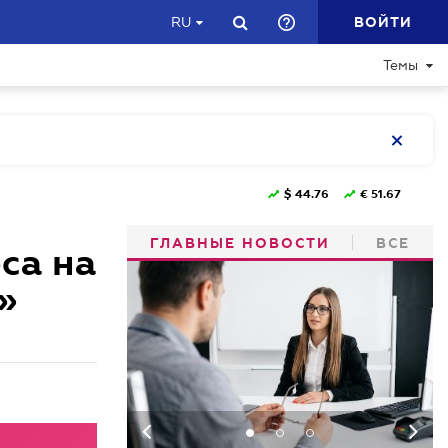
ВОЙТИ
RU
Темы
$
44.76
€
51.67
ГЛАВНЫЕ НОВОСТИ
ВСЕ
са на
»