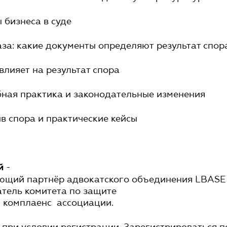
ы бизнеса в суде
аза: какие документы определяют результат спо
 влияет на результат спора
бная практика и законодательные изменения
ив спора и практические кейсы
-
й
яющий партнёр адвокатского объединения LBASE
тель комитета по защите
й комплаенс ассоциации.
 при условии регистрации. Зарегистрироваться 