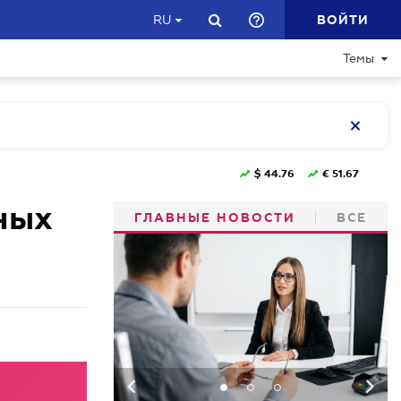
ВОЙТИ
RU
Темы
$
44.76
€
51.67
ных
ГЛАВНЫЕ НОВОСТИ
ВСЕ