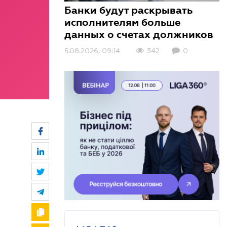
Банки будут раскрывать
исполнителям больше
данных о счетах должников
5.08.2026, 09:14
3.08.2026, 10:01
3.08.2026, 09:00
342
403
152
0
0
0