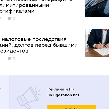
 лимитированными
ртификатами
7
0
 налоговые последствия
аний, долгов перед бывшими
резидентов
0
й
Реклама и PR
ligazakon.net
на