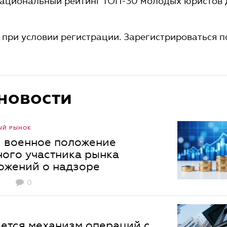
национальный рейтинг ТОП-30 молодых юристов 
 при условии регистрации. Зарегистрироваться п
новости
ЫЙ РЫНОК
 военное положение
ого участника рынка
ложений о надзоре
0
яется механизм операций с