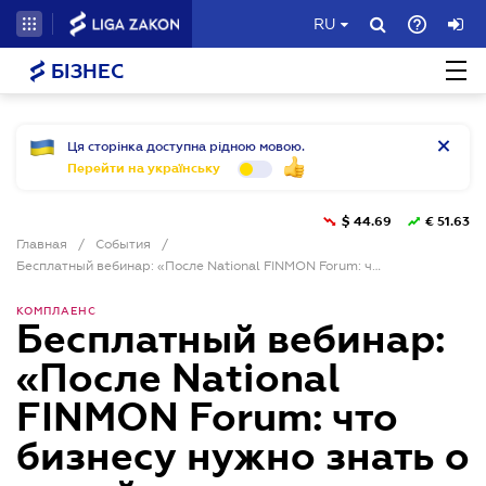
RU
БІЗНЕС
Ця сторінка доступна рідною мовою.
Перейти на українську
$
44.69
€
51.63
Главная
/
События
/
Бесплатный вебинар: «После National FINMON Forum: что бизнесу нужно знать о новой логике финансового контроля»
КОМПЛАЕНС
Бесплатный вебинар:
«После National
FINMON Forum: что
бизнесу нужно знать о