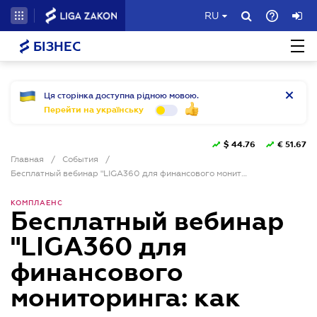
RU
БІЗНЕС
Ця сторінка доступна рідною мовою.
Перейти на українську
$
44.76
€
51.67
Главная
/
События
/
Бесплатный вебинар "LIGA360 для финансового мониторинга: как выявлять и контролировать риски бизнеса"
КОМПЛАЕНС
Бесплатный вебинар
"LIGA360 для
финансового
мониторинга: как