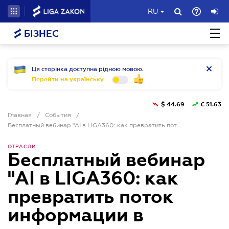
RU
БІЗНЕС
Ця сторінка доступна рідною мовою.
Перейти на українську
$
44.69
€
51.63
Главная
/
События
/
Бесплатный вебинар "AI в LIGA360: как превратить поток информации в готовые ответы и решения"
ОТРАСЛИ
Бесплатный вебинар
"AI в LIGA360: как
превратить поток
информации в