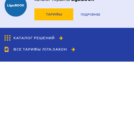
ТАРИФЫ
ПОДРОБНЕЕ
КАТАЛОГ РЕШЕНИЙ
ВСЕ ТАРИФЫ ЛІГА:ЗАКОН
Сотрудничество
Агенты
Дилеры
Политика
конфиденциальности
Условия использования
сайта
Реклама
Блог