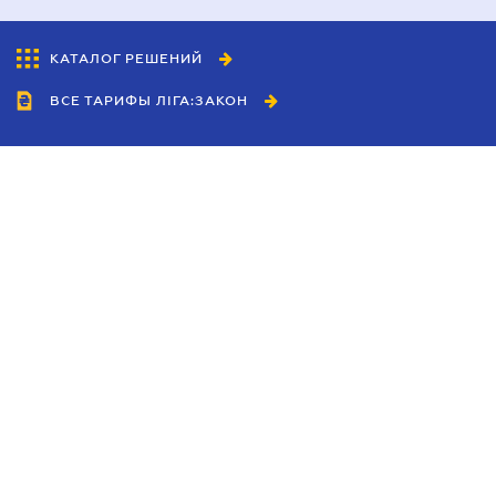
КАТАЛОГ РЕШЕНИЙ
ВСЕ ТАРИФЫ ЛІГА:ЗАКОН
Сотрудничество
Агенты
Дилеры
Политика
конфиденциальности
Условия использования
сайта
Реклама
Блог
Новости компании
Руководства