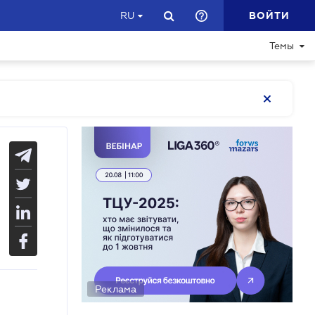
ВОЙТИ
RU
Темы
Реклама