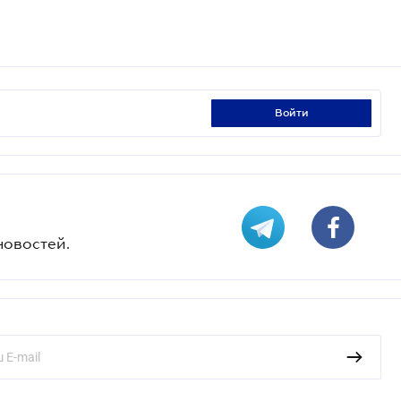
войти
новостей.