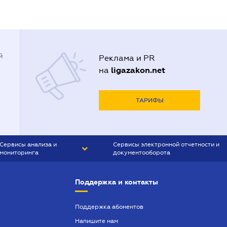
й
Реклама и PR
ligazakon.net
на
ТАРИФЫ
Сервисы анализа и
Сервисы электронной отчетности и
мониторинга
документооборота
CONTR AGENT
Liga:REPORT
Поддержка и контакты
SMS-МАЯК
VERDICTUM
Поддержка абонентов
Напишите нам
SEMANTRUM