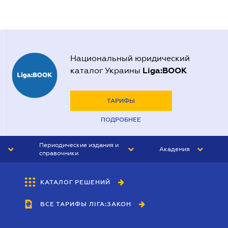
Национальный юридический
Liga:BOOK
каталог Украины
ТАРИФЫ
ПОДРОБНЕЕ
Периодические издания и
Академия
справочники
ЮРИСТ&ЗАКОН
АКАДЕМИЯ ЛІГА:ЗАКОН
КАТАЛОГ РЕШЕНИЙ
БУХГАЛТЕР&ЗАКОН
ВСЕ ТАРИФЫ ЛІГА:ЗАКОН
ВЕСТНИК МСФО
ИНТЕРБУХ