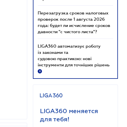
Перезагрузка сроков налоговых
проверок после 1 августа 2026
года: будет ли исчисление сроков
давности "с чистого листа"?
LIGA360 автоматизує роботу
із законами та
судовою практикою: нові
інструменти для точніших рішень
R
LIGA360 меняется
для тебя!