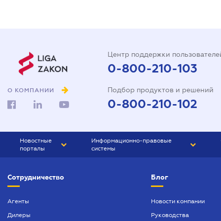
Центр поддержки пользователе
0-800-210-103
Подбор продуктов и решений
О КОМПАНИИ
0-800-210-102
Новостные
Информационно-правовые
порталы
системы
ЮРЛИГА
Право Украины
Сотрудничество
Блог
БИЗНЕС
ГРАНД
БУХГАЛТЕР.ua
ПРАЙМ
Агенты
Новости компании
Дилеры
Руководства
БУХГАЛТЕР ПРОФ