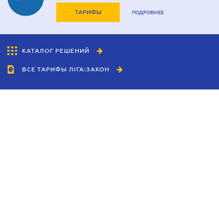
ТАРИФЫ
ПОДРОБНЕЕ
КАТАЛОГ РЕШЕНИЙ
ВСЕ ТАРИФЫ ЛІГА:ЗАКОН
Сотрудничество
Агенты
Дилеры
Политика
конфиденциальности
Условия использования
сайта
Реклама
Блог