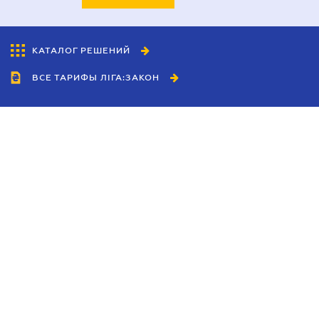
КАТАЛОГ РЕШЕНИЙ
ВСЕ ТАРИФЫ ЛІГА:ЗАКОН
Сотрудничество
Агенты
Дилеры
Политика
конфиденциальности
Условия использования
сайта
Реклама
Блог
Новости компании