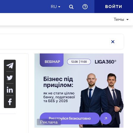
ВОЙТИ
RU
Темы
Реклама