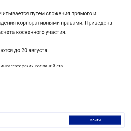
считывается путем сложения прямого и
ладения корпоративными правами. Приведена
асчета косвенного участия.
ются до 20 августа.
Требования к деловой репутации инкассаторских компаний станут жестче
войти