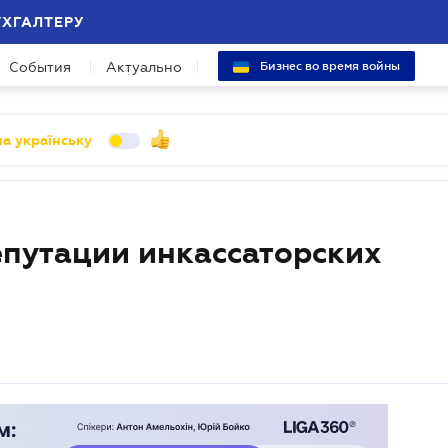
УХГАЛТЕРУ
События
Актуально
Бизнес во время войны
а українську
епутации инкассаторских