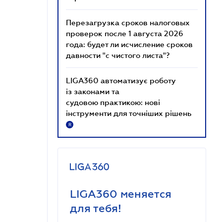
Перезагрузка сроков налоговых
проверок после 1 августа 2026
года: будет ли исчисление сроков
давности "с чистого листа"?
LIGA360 автоматизує роботу
із законами та
судовою практикою: нові
інструменти для точніших рішень
R
LIGA360 меняется
для тебя!