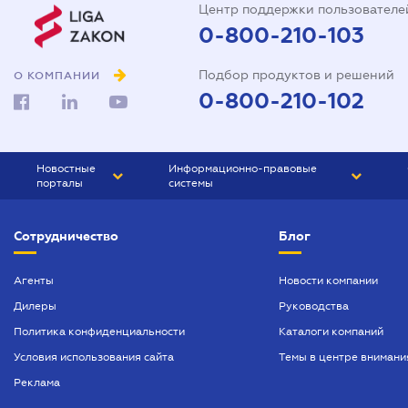
Центр поддержки пользователе
0-800-210-103
Подбор продуктов и решений
О КОМПАНИИ
0-800-210-102
Новостные
Информационно-правовые
порталы
системы
ЮРЛИГА
Право Украины
Сотрудничество
Блог
БИЗНЕС
ГРАНД
БУХГАЛТЕР.ua
ПРАЙМ
Агенты
Новости компании
Дилеры
Руководства
БУХГАЛТЕР ПРОФ
Политика конфиденциальности
Каталоги компаний
ЮРИСТ ПРОФ
Условия использования сайта
Темы в центре внимани
ЮРИСТ
Реклама
ПІДПРИЄМЕЦЬ