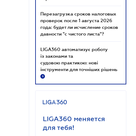
Перезагрузка сроков налоговых
проверок после 1 августа 2026
года: будет ли исчисление сроков
давности "с чистого листа"?
LIGA360 автоматизує роботу
із законами та
судовою практикою: нові
інструменти для точніших рішень
R
LIGA360 меняется
для тебя!