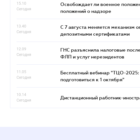
15.10
Освобождает ли военное положен
Сегодня
положений о надзоре
13.40
С 7 августа меняется механизм
Сегодня
депозитными сертификатами
12.09
ГНС разъяснила налоговые посл
Сегодня
ФЛП и услуг нерезидентов
11.05
Бесплатный вебинар "ТЦО-2025: 
Сегодня
подготовиться к 1 октября"
10.14
Дистанционный работник-иностр
Сегодня