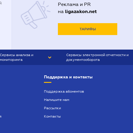
й
Реклама и PR
ligazakon.net
на
ТАРИФЫ
Сервисы анализа и
Сервисы электронной отчетности и
мониторинга
документооборота
CONTR AGENT
Liga:REPORT
Поддержка и контакты
SMS-МАЯК
VERDICTUM
Поддержка абонентов
Напишите нам
SEMANTRUM
Рассылки
SMS-МАЯК ИПОТЕКА
я
Контакты