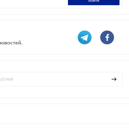
войти
новостей.