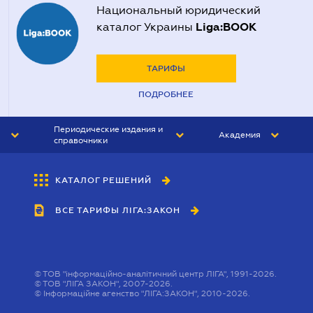
Национальный юридический
Liga:BOOK
каталог Украины
ТАРИФЫ
ПОДРОБНЕЕ
Периодические издания и
Академия
справочники
ЮРИСТ&ЗАКОН
АКАДЕМИЯ ЛІГА:ЗАКОН
КАТАЛОГ РЕШЕНИЙ
БУХГАЛТЕР&ЗАКОН
ВСЕ ТАРИФЫ ЛІГА:ЗАКОН
ВЕСТНИК МСФО
ИНТЕРБУХ
ЛИЧНЫЙ ЭКСПЕРТ
©
ТОВ "інформаційно-аналітичний центр ЛІГА", 1991-2026.
©
ТОВ "ЛІГА ЗАКОН", 2007-2026.
©
Інформаційне агенство "ЛІГА:ЗАКОН", 2010-2026.