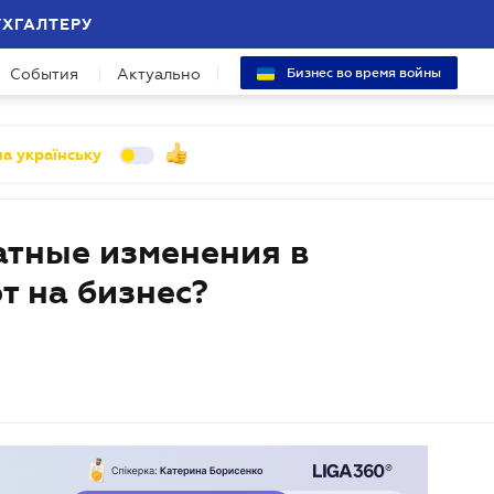
УХГАЛТЕРУ
События
Актуально
Бизнес во время войны
а українську
тные изменения в
т на бизнес?