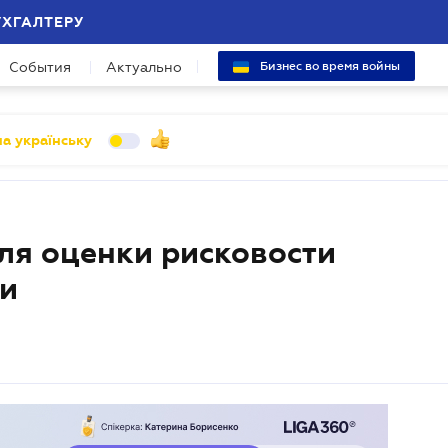
УХГАЛТЕРУ
События
Актуально
Бизнес во время войны
а українську
ля оценки рисковости
ти