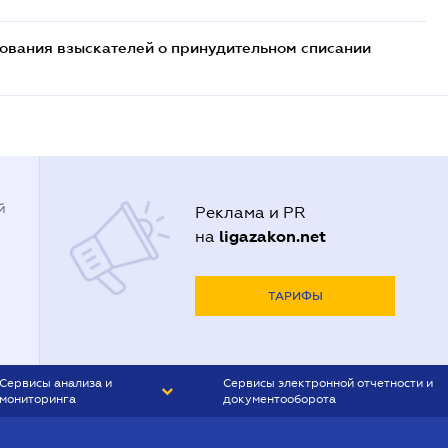
бования взыскателей о принудительном списании
й
Реклама и PR
ligazakon.net
на
ТАРИФЫ
Сервисы анализа и
Сервисы электронной отчетности и
мониторинга
документооборота
CONTR AGENT
Liga:REPORT