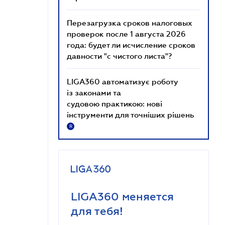
Перезагрузка сроков налоговых
проверок после 1 августа 2026
года: будет ли исчисление сроков
давности "с чистого листа"?
LIGA360 автоматизує роботу
із законами та
судовою практикою: нові
інструменти для точніших рішень
R
LIGA360 меняется
для тебя!