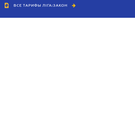
ВСЕ ТАРИФЫ ЛІГА:ЗАКОН
Сотрудничество
Агенты
Дилеры
Политика
конфиденциальности
Условия использования
сайта
Реклама
Блог
Новости компании
Руководства
Каталоги компаний
Темы в центре внимания