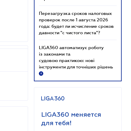
Перезагрузка сроков налоговых
проверок после 1 августа 2026
года: будет ли исчисление сроков
давности "с чистого листа"?
LIGA360 автоматизує роботу
із законами та
судовою практикою: нові
інструменти для точніших рішень
R
LIGA360 меняется
для тебя!