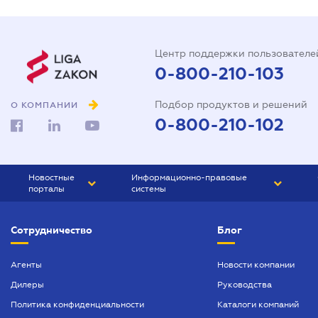
Центр поддержки пользователе
0-800-210-103
Подбор продуктов и решений
О КОМПАНИИ
0-800-210-102
Новостные
Информационно-правовые
порталы
системы
ЮРЛИГА
Право Украины
Сотрудничество
Блог
БИЗНЕС
ГРАНД
БУХГАЛТЕР.ua
ПРАЙМ
Агенты
Новости компании
Дилеры
Руководства
БУХГАЛТЕР ПРОФ
Политика конфиденциальности
Каталоги компаний
ЮРИСТ ПРОФ