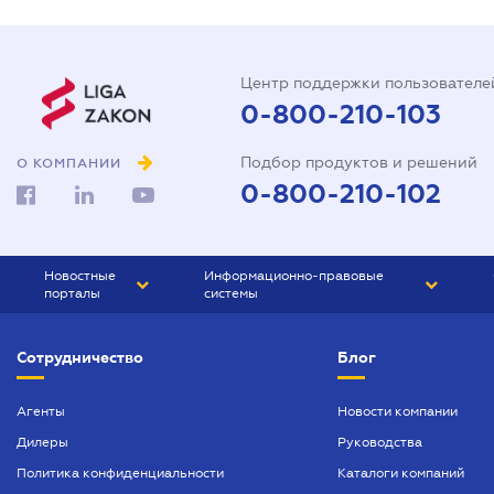
Центр поддержки пользователе
0-800-210-103
Подбор продуктов и решений
О КОМПАНИИ
0-800-210-102
Новостные
Информационно-правовые
порталы
системы
ЮРЛИГА
Право Украины
Сотрудничество
Блог
БИЗНЕС
ГРАНД
БУХГАЛТЕР.ua
ПРАЙМ
Агенты
Новости компании
Дилеры
Руководства
БУХГАЛТЕР ПРОФ
Политика конфиденциальности
Каталоги компаний
ЮРИСТ ПРОФ