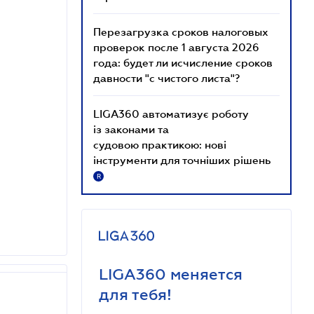
Перезагрузка сроков налоговых
проверок после 1 августа 2026
года: будет ли исчисление сроков
давности "с чистого листа"?
LIGA360 автоматизує роботу
із законами та
судовою практикою: нові
інструменти для точніших рішень
R
LIGA360 меняется
для тебя!