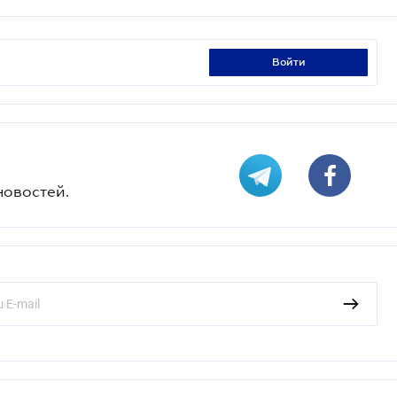
войти
новостей.