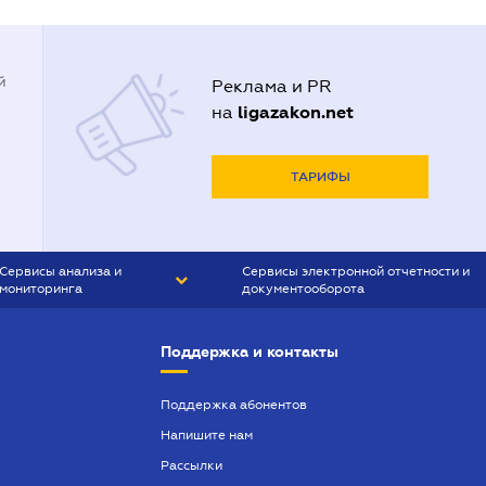
й
Реклама и PR
ligazakon.net
на
ТАРИФЫ
Сервисы анализа и
Сервисы электронной отчетности и
мониторинга
документооборота
CONTR AGENT
Liga:REPORT
Поддержка и контакты
SMS-МАЯК
VERDICTUM
Поддержка абонентов
Напишите нам
SEMANTRUM
Рассылки
SMS-МАЯК ИПОТЕКА