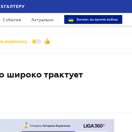
УХГАЛТЕРУ
События
Актуально
Бизнес во время войны
а українську
 широко трактует