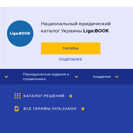
Национальный юридический
Liga:BOOK
каталог Украины
ТАРИФЫ
ПОДРОБНЕЕ
Периодические издания и
Академия
справочники
ЮРИСТ&ЗАКОН
АКАДЕМИЯ ЛІГА:ЗАКОН
КАТАЛОГ РЕШЕНИЙ
БУХГАЛТЕР&ЗАКОН
ВСЕ ТАРИФЫ ЛІГА:ЗАКОН
ВЕСТНИК МСФО
ИНТЕРБУХ
ЛИЧНЫЙ ЭКСПЕРТ