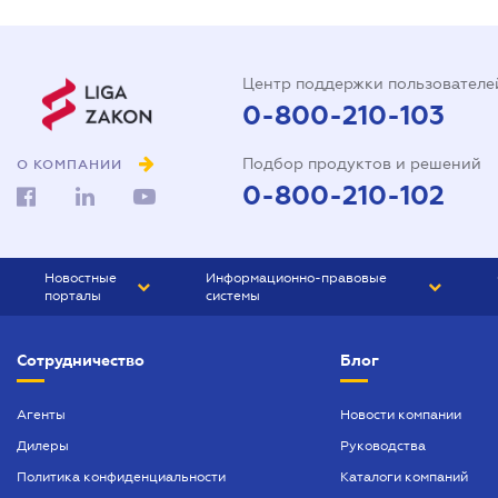
Центр поддержки пользователе
0-800-210-103
Подбор продуктов и решений
О КОМПАНИИ
0-800-210-102
Новостные
Информационно-правовые
порталы
системы
ЮРЛИГА
Право Украины
Сотрудничество
Блог
БИЗНЕС
ГРАНД
БУХГАЛТЕР.ua
ПРАЙМ
Агенты
Новости компании
Дилеры
Руководства
БУХГАЛТЕР ПРОФ
Политика конфиденциальности
Каталоги компаний
ЮРИСТ ПРОФ