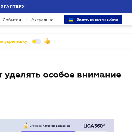
УХГАЛТЕРУ
События
Актуально
Бизнес во время войны
а українську
 уделять особое внимание