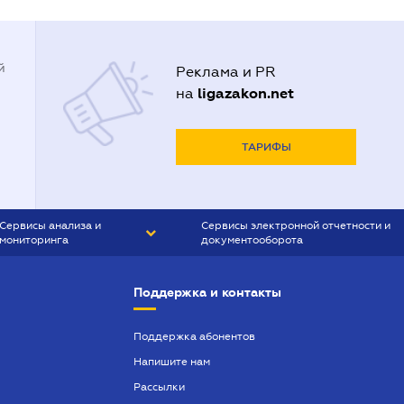
й
Реклама и PR
ligazakon.net
на
ТАРИФЫ
Сервисы анализа и
Сервисы электронной отчетности и
мониторинга
документооборота
CONTR AGENT
Liga:REPORT
Поддержка и контакты
SMS-МАЯК
VERDICTUM
Поддержка абонентов
Напишите нам
SEMANTRUM
Рассылки
SMS-МАЯК ИПОТЕКА