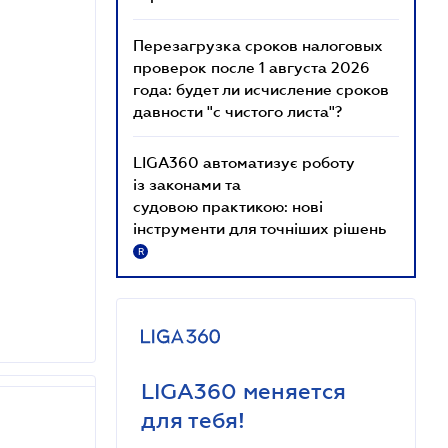
Перезагрузка сроков налоговых
проверок после 1 августа 2026
года: будет ли исчисление сроков
давности "с чистого листа"?
LIGA360 автоматизує роботу
із законами та
судовою практикою: нові
інструменти для точніших рішень
R
LIGA360 меняется
для тебя!