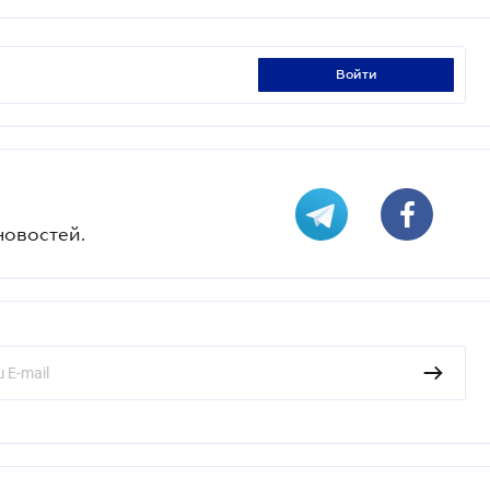
войти
новостей.