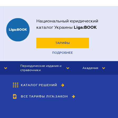
Национальный юридический
Liga:BOOK
каталог Украины
ТАРИФЫ
ПОДРОБНЕЕ
Периодические издания и
Академия
справочники
ЮРИСТ&ЗАКОН
АКАДЕМИЯ ЛІГА:ЗАКОН
КАТАЛОГ РЕШЕНИЙ
БУХГАЛТЕР&ЗАКОН
ВСЕ ТАРИФЫ ЛІГА:ЗАКОН
ВЕСТНИК МСФО
ИНТЕРБУХ
ЛИЧНЫЙ ЭКСПЕРТ