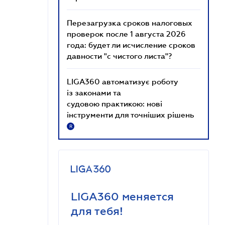
Перезагрузка сроков налоговых
проверок после 1 августа 2026
года: будет ли исчисление сроков
давности "с чистого листа"?
LIGA360 автоматизує роботу
із законами та
судовою практикою: нові
інструменти для точніших рішень
R
LIGA360 меняется
для тебя!