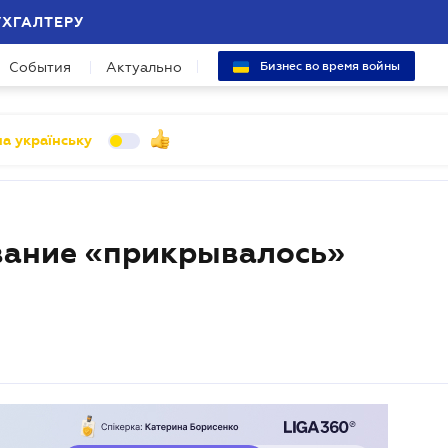
УХГАЛТЕРУ
События
Актуально
Бизнес во время войны
а українську
вание «прикрывалось»