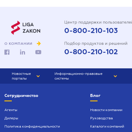
Центр поддержки пользователе
0-800-210-103
Подбор продуктов и решений
О КОМПАНИИ
0-800-210-102
Новостные
Информационно-правовые
порталы
системы
ЮРЛИГА
Право Украины
Сотрудничество
Блог
БИЗНЕС
ГРАНД
БУХГАЛТЕР.ua
ПРАЙМ
Агенты
Новости компании
Дилеры
Руководства
БУХГАЛТЕР ПРОФ
Политика конфиденциальности
Каталоги компаний
ЮРИСТ ПРОФ