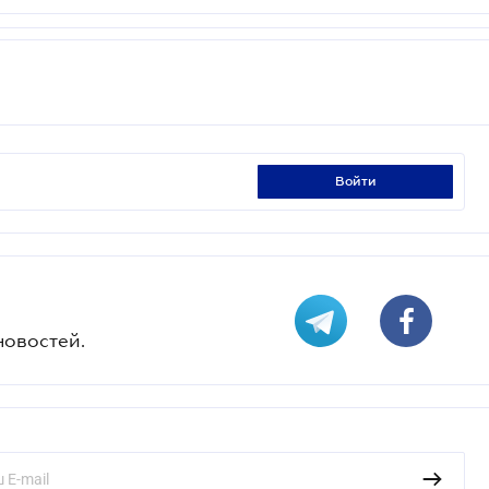
войти
новостей.