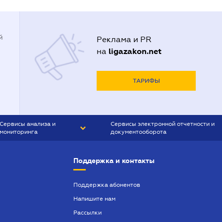
й
Реклама и PR
ligazakon.net
на
ТАРИФЫ
Сервисы анализа и
Сервисы электронной отчетности и
мониторинга
документооборота
CONTR AGENT
Liga:REPORT
Поддержка и контакты
SMS-МАЯК
VERDICTUM
Поддержка абонентов
Напишите нам
SEMANTRUM
Рассылки
SMS-МАЯК ИПОТЕКА