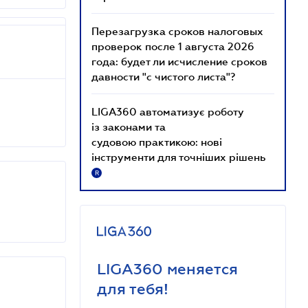
Перезагрузка сроков налоговых
проверок после 1 августа 2026
года: будет ли исчисление сроков
давности "с чистого листа"?
LIGA360 автоматизує роботу
із законами та
судовою практикою: нові
інструменти для точніших рішень
R
LIGA360 меняется
для тебя!