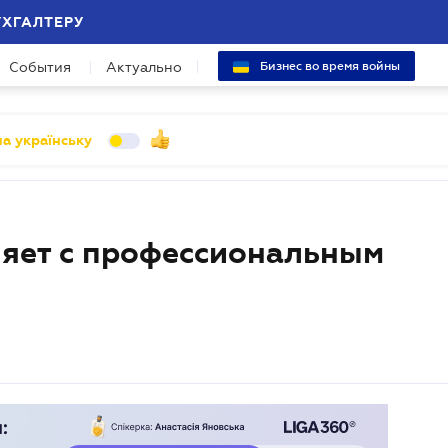
УХГАЛТЕРУ
События
Актуально
Бизнес во время войны
а українську
яет с профессиональным