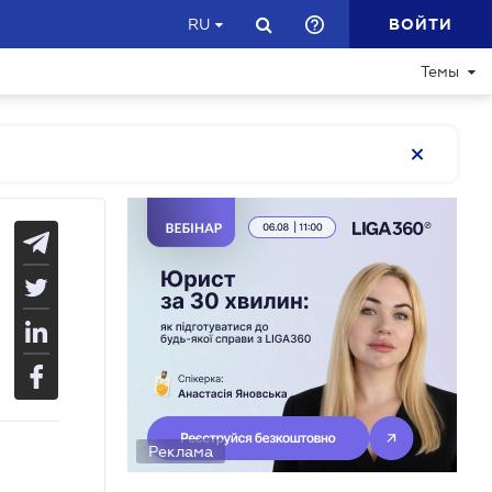
ВОЙТИ
RU
Темы
Реклама