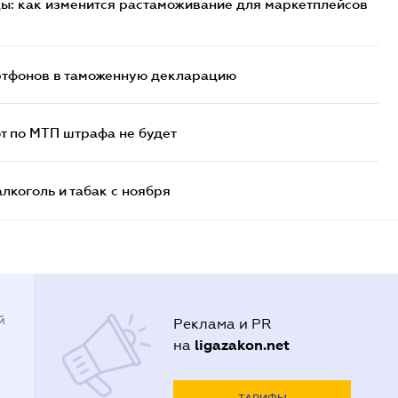
цы: как изменится растаможивание для маркетплейсов
артфонов в таможенную декларацию
т по МТП штрафа не будет
алкоголь и табак с ноября
й
Реклама и PR
ligazakon.net
на