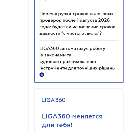
Перезагрузка сроков налоговых
проверок после 1 августа 2026
года: будет ли исчисление сроков
давности "с чистого листа"?
LIGA360 автоматизує роботу
із законами та
судовою практикою: нові
інструменти для точніших рішень
R
LIGA360 меняется
для тебя!