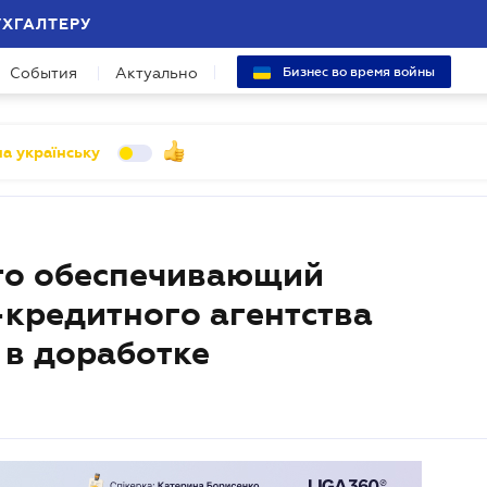
УХГАЛТЕРУ
События
Актуально
Бизнес во время войны
а українську
что обеспечивающий
-кредитного агентства
 в доработке