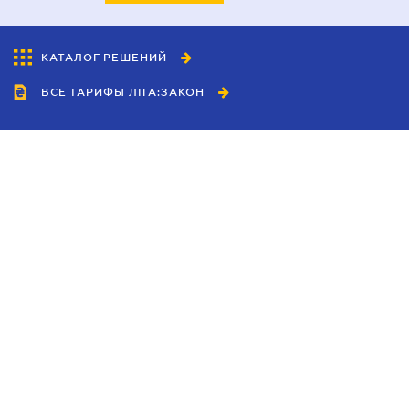
КАТАЛОГ РЕШЕНИЙ
ВСЕ ТАРИФЫ ЛІГА:ЗАКОН
Сотрудничество
Агенты
Дилеры
Политика
конфиденциальности
Условия использования
сайта
Реклама
Блог
Новости компании