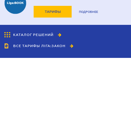
ТАРИФЫ
ПОДРОБНЕЕ
КАТАЛОГ РЕШЕНИЙ
ВСЕ ТАРИФЫ ЛІГА:ЗАКОН
Сотрудничество
Агенты
Дилеры
Политика
конфиденциальности
Условия использования
сайта
Реклама
Блог