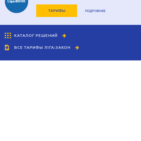
ТАРИФЫ
ПОДРОБНЕЕ
КАТАЛОГ РЕШЕНИЙ
ВСЕ ТАРИФЫ ЛІГА:ЗАКОН
Сотрудничество
Агенты
Дилеры
Политика
конфиденциальности
Условия использования
сайта
Реклама
Блог