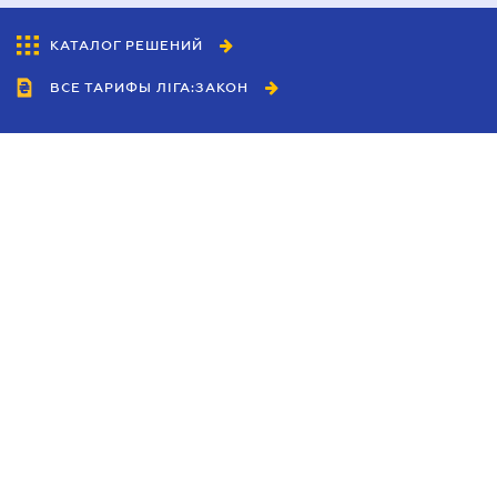
КАТАЛОГ РЕШЕНИЙ
ВСЕ ТАРИФЫ ЛІГА:ЗАКОН
Сотрудничество
Агенты
Дилеры
Политика
конфиденциальности
Условия использования
сайта
Реклама
Блог
Новости компании
Руководства