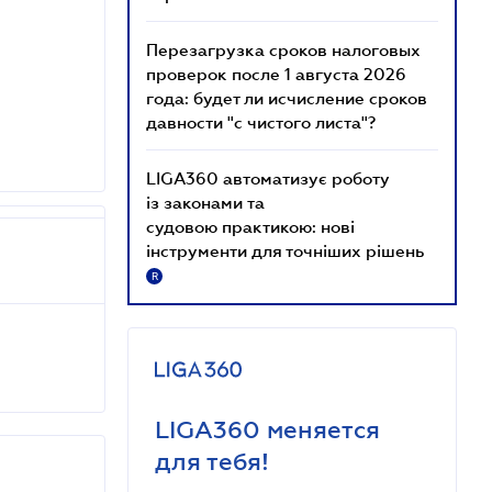
Перезагрузка сроков налоговых
проверок после 1 августа 2026
года: будет ли исчисление сроков
давности "с чистого листа"?
LIGA360 автоматизує роботу
із законами та
судовою практикою: нові
інструменти для точніших рішень
R
LIGA360 меняется
для тебя!