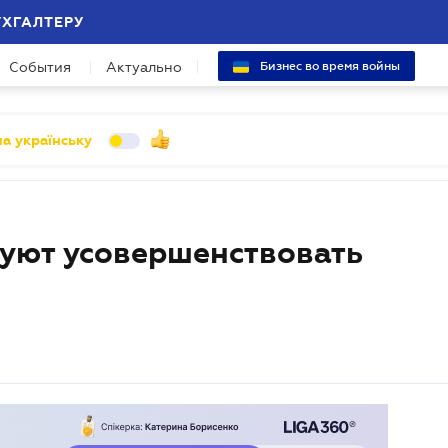
УХГАЛТЕРУ
События
Актуально
Бизнес во время войны
а українську
руют усовершенствовать