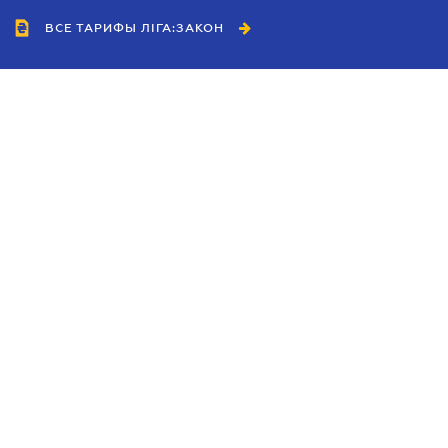
ВСЕ ТАРИФЫ ЛІГА:ЗАКОН
Сотрудничество
Агенты
Дилеры
Политика
конфиденциальности
Условия использования
сайта
Реклама
Блог
Новости компании
Руководства
Каталоги компаний
Темы в центре внимания