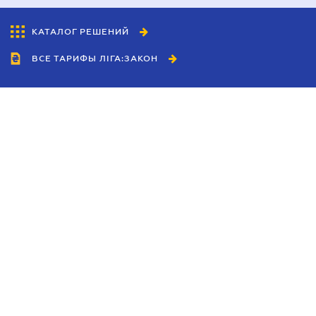
КАТАЛОГ РЕШЕНИЙ
ВСЕ ТАРИФЫ ЛІГА:ЗАКОН
Сотрудничество
Агенты
Дилеры
Политика
конфиденциальности
Условия использования
сайта
Реклама
Блог
Новости компании
Руководства