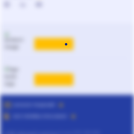
0-800-210-102
Реклама и PR
на
ligazakon.net
ТАРИФЫ
Национальный юридический
каталог Украины
Liga:BOOK
ТАРИФЫ
ПОДРОБНЕЕ
КАТАЛОГ РЕШЕНИЙ