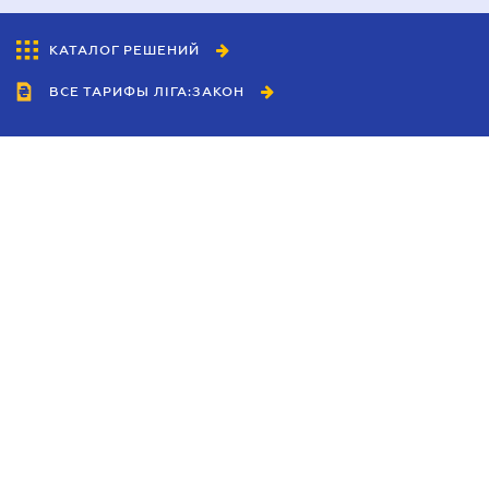
КАТАЛОГ РЕШЕНИЙ
ВСЕ ТАРИФЫ ЛІГА:ЗАКОН
Сотрудничество
Агенты
Дилеры
Политика
конфиденциальности
Условия использования
сайта
Реклама
Блог
Новости компании
Руководства