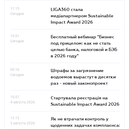
11.15
LIGA360 стала
Сегодня
медіапартнером Sustainable
Impact Award 2026
10.01
Бесплатный вебинар "Бизнес
Сегодня
под прицелом: как не стать
целью банка, налоговой и БЭБ
в 2026 году"
09.10
Штрафы за загрязнение
Сегодня
водоемов вырастут в десятки
раз - новый законопроект
10.07
Стартувала реєстрація на
4 августа 2026
Sustainable Impact Award 2026
13.15
Як не втрачати контроль у
3 августа 2026
щоденних задачах комплаєнса: