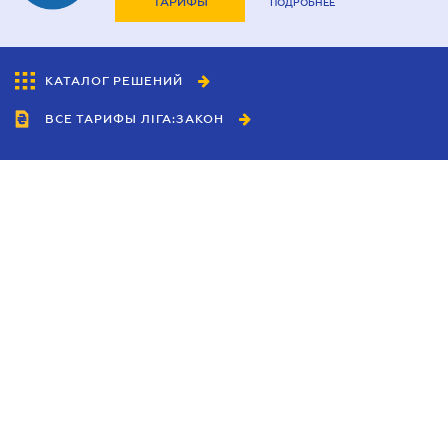
ТАРИФЫ
ПОДРОБНЕЕ
КАТАЛОГ РЕШЕНИЙ
ВСЕ ТАРИФЫ ЛІГА:ЗАКОН
Сотрудничество
Агенты
Дилеры
Политика
конфиденциальности
Условия использования
сайта
Реклама
Блог
Новости компании