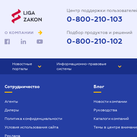
Центр поддержки пользователе
0-800-210-103
Подбор продуктов и решений
О КОМПАНИИ
0-800-210-102
Новостные
Информационно-правовые
порталы
системы
ЮРЛИГА
Право Украины
Сотрудничество
Блог
БИЗНЕС
ГРАНД
БУХГАЛТЕР.ua
ПРАЙМ
Агенты
Новости компании
Дилеры
Руководства
БУХГАЛТЕР ПРОФ
Политика конфиденциальности
Каталоги компаний
ЮРИСТ ПРОФ
Условия использования сайта
Темы в центре внимани
ЮРИСТ
Реклама