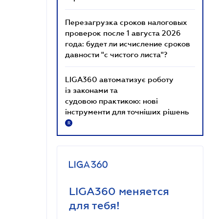
Перезагрузка сроков налоговых
проверок после 1 августа 2026
года: будет ли исчисление сроков
давности "с чистого листа"?
LIGA360 автоматизує роботу
із законами та
судовою практикою: нові
інструменти для точніших рішень
R
LIGA360 меняется
для тебя!