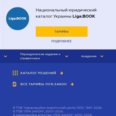
Национальный юридический
Liga:BOOK
каталог Украины
ТАРИФЫ
ПОДРОБНЕЕ
Периодические издания и
Академия
справочники
ЮРИСТ&ЗАКОН
АКАДЕМИЯ ЛІГА:ЗАКОН
КАТАЛОГ РЕШЕНИЙ
БУХГАЛТЕР&ЗАКОН
ВСЕ ТАРИФЫ ЛІГА:ЗАКОН
ВЕСТНИК МСФО
ИНТЕРБУХ
ЛИЧНЫЙ ЭКСПЕРТ
©
ТОВ "інформаційно-аналітичний центр ЛІГА", 1991-2026.
©
ТОВ "ЛІГА ЗАКОН", 2007-2026.
©
Інформаційне агенство "ЛІГА:ЗАКОН", 2010-2026.