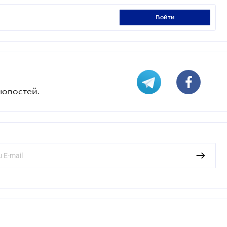
войти
новостей.