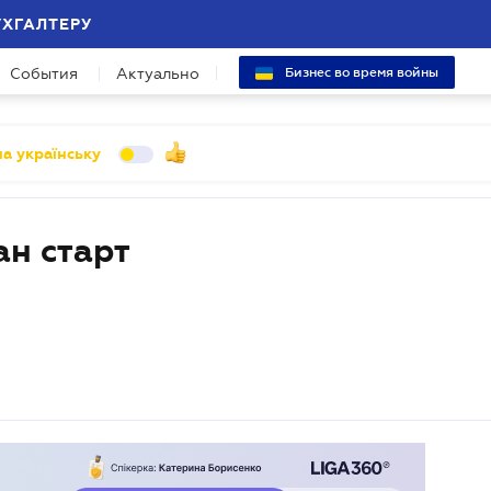
УХГАЛТЕРУ
События
Актуально
Бизнес во время войны
а українську
н старт