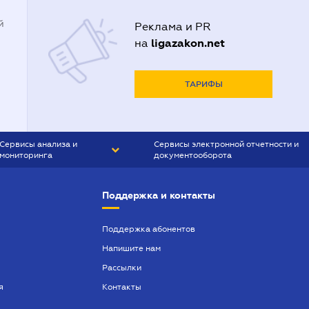
й
Реклама и PR
ligazakon.net
на
ТАРИФЫ
Сервисы анализа и
Сервисы электронной отчетности и
мониторинга
документооборота
CONTR AGENT
Liga:REPORT
Поддержка и контакты
SMS-МАЯК
VERDICTUM
Поддержка абонентов
Напишите нам
SEMANTRUM
Рассылки
SMS-МАЯК ИПОТЕКА
я
Контакты