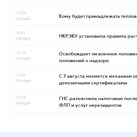
17.05
Кому будет принадлежать теплов
Сегодня
16.01
НКРЭКУ установила правила расче
Сегодня
15.10
Освобождает ли военное положен
Сегодня
положений о надзоре
13.40
С 7 августа меняется механизм
Сегодня
депозитными сертификатами
12.09
ГНС разъяснила налоговые посл
Сегодня
ФЛП и услуг нерезидентов