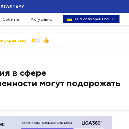
УХГАЛТЕРУ
События
Актуально
Бизнес во время войны
а українську
ия в сфере
венности могут подорожать