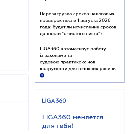
Перезагрузка сроков налоговых
проверок после 1 августа 2026
года: будет ли исчисление сроков
давности "с чистого листа"?
LIGA360 автоматизує роботу
із законами та
судовою практикою: нові
інструменти для точніших рішень
R
LIGA360 меняется
для тебя!