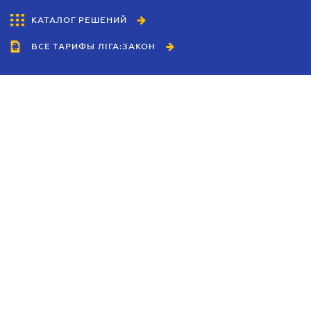
КАТАЛОГ РЕШЕНИЙ
ВСЕ ТАРИФЫ ЛІГА:ЗАКОН
Сотрудничество
Агенты
Дилеры
Политика
конфиденциальности
Условия использования
сайта
Реклама
Блог
Новости компании
Руководства
Каталоги компаний