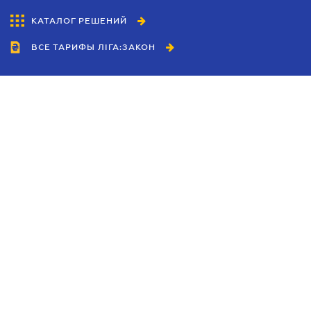
КАТАЛОГ РЕШЕНИЙ
ВСЕ ТАРИФЫ ЛІГА:ЗАКОН
Сотрудничество
Агенты
Дилеры
Политика
конфиденциальности
Условия использования
сайта
Реклама
Блог
Новости компании
Руководства
Каталоги компаний