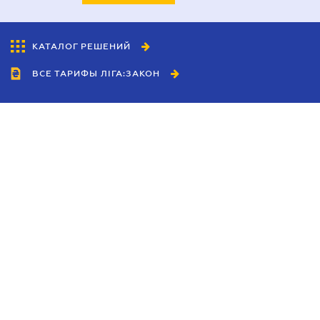
КАТАЛОГ РЕШЕНИЙ
ВСЕ ТАРИФЫ ЛІГА:ЗАКОН
Сотрудничество
Агенты
Дилеры
Политика
конфиденциальности
Условия использования
сайта
Реклама
Блог
Новости компании