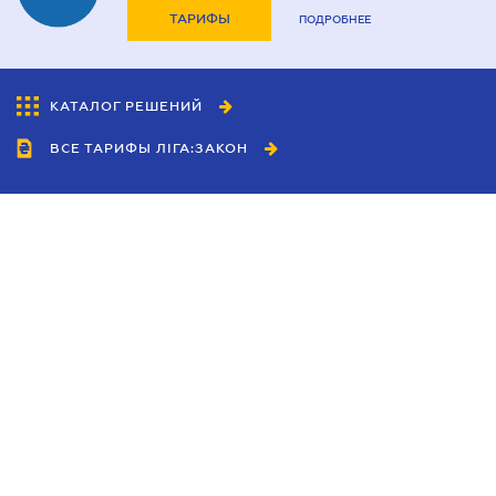
ТАРИФЫ
ПОДРОБНЕЕ
КАТАЛОГ РЕШЕНИЙ
ВСЕ ТАРИФЫ ЛІГА:ЗАКОН
Сотрудничество
Агенты
Дилеры
Политика
конфиденциальности
Условия использования
сайта
Реклама
Блог