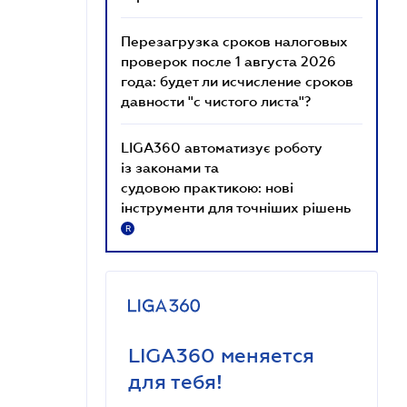
Перезагрузка сроков налоговых
проверок после 1 августа 2026
года: будет ли исчисление сроков
давности "с чистого листа"?
LIGA360 автоматизує роботу
із законами та
судовою практикою: нові
інструменти для точніших рішень
R
LIGA360 меняется
для тебя!