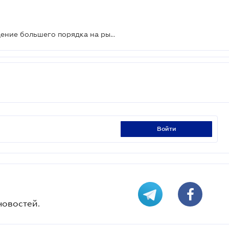
Нацкомфинуслуг взялась за наведение большего порядка на рынке автогражданки
войти
новостей.