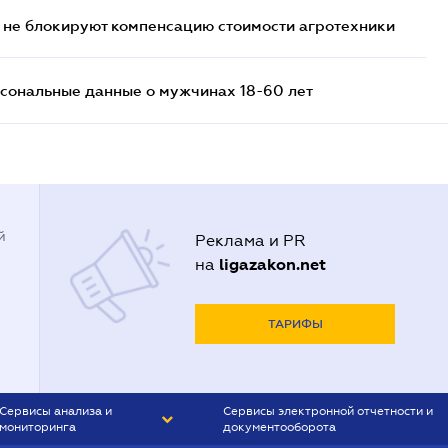
 не блокируют компенсацию стоимости агротехники
сональные данные о мужчинах 18-60 лет
й
Реклама и PR
ligazakon.net
на
ТАРИФЫ
Сервисы анализа и
Сервисы электронной отчетности и
мониторинга
документооборота