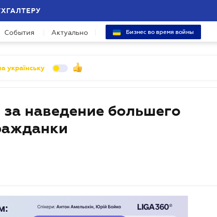
УХГАЛТЕРУ
События
Актуально
Бизнес во время войны
а українську
 за наведение большего
ражданки