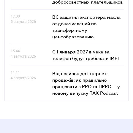
добросовестных плательщиков
17.00
ВС защитил экспортера масла
5 августа 2026
от доначислений по
трансфертному
ценообразованию
15.44
С 1 января 2027 в чеке за
4 августа 2026
телефон будут требовать IMEI
11.11
Від посилок до інтернет-
4 августа 2026
продажів: як правильно
працювати з РРО та ПРРО – у
новому випуску TAX Podcast