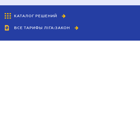
КАТАЛОГ РЕШЕНИЙ
ВСЕ ТАРИФЫ ЛІГА:ЗАКОН
Сотрудничество
Агенты
Дилеры
Политика
конфиденциальности
Условия использования
сайта
Реклама
Блог
Новости компании
Руководства