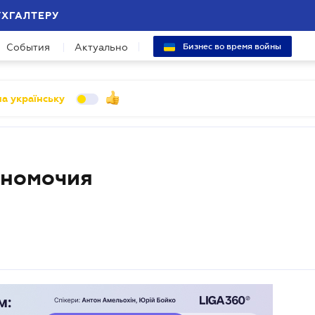
УХГАЛТЕРУ
События
Актуально
Бизнес во время войны
а українську
лномочия