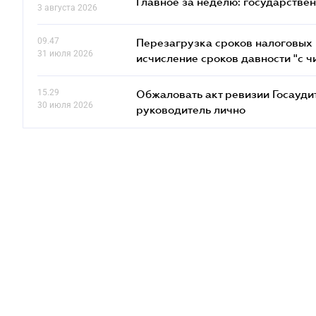
Главное за неделю: государстве
3 августа 2026
09.47
Перезагрузка сроков налоговых п
31 июля 2026
исчисление сроков давности "с чи
15.29
Обжаловать акт ревизии Госаудит
30 июля 2026
руководитель лично