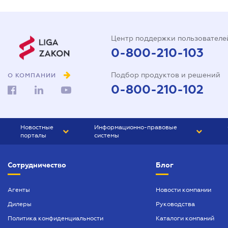
Центр поддержки пользователе
0-800-210-103
Подбор продуктов и решений
О КОМПАНИИ
0-800-210-102
Новостные
Информационно-правовые
порталы
системы
ЮРЛИГА
Право Украины
Сотрудничество
Блог
БИЗНЕС
ГРАНД
БУХГАЛТЕР.ua
ПРАЙМ
Агенты
Новости компании
Дилеры
Руководства
БУХГАЛТЕР ПРОФ
Политика конфиденциальности
Каталоги компаний
ЮРИСТ ПРОФ