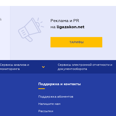
й
Реклама и PR
ligazakon.net
на
ТАРИФЫ
Сервисы анализа и
Сервисы электронной отчетности и
мониторинга
документооборота
CONTR AGENT
Liga:REPORT
Поддержка и контакты
SMS-МАЯК
VERDICTUM
Поддержка абонентов
Напишите нам
SEMANTRUM
Рассылки
SMS-МАЯК ИПОТЕКА