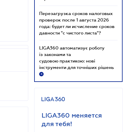
Перезагрузка сроков налоговых
проверок после 1 августа 2026
года: будет ли исчисление сроков
давности "с чистого листа"?
LIGA360 автоматизує роботу
із законами та
судовою практикою: нові
інструменти для точніших рішень
R
LIGA360 меняется
для тебя!