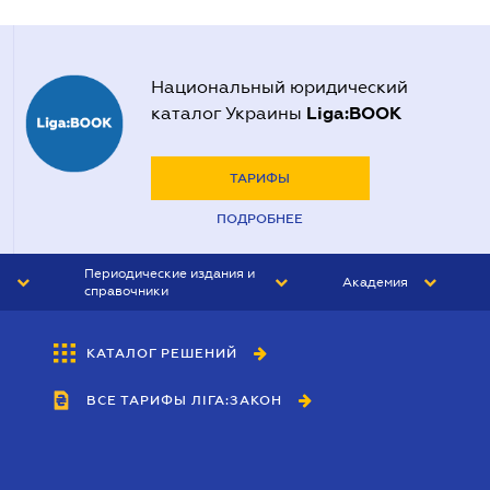
Национальный юридический
Liga:BOOK
каталог Украины
ТАРИФЫ
ПОДРОБНЕЕ
Периодические издания и
Академия
справочники
ЮРИСТ&ЗАКОН
АКАДЕМИЯ ЛІГА:ЗАКОН
КАТАЛОГ РЕШЕНИЙ
БУХГАЛТЕР&ЗАКОН
ВСЕ ТАРИФЫ ЛІГА:ЗАКОН
ВЕСТНИК МСФО
ИНТЕРБУХ
ЛИЧНЫЙ ЭКСПЕРТ