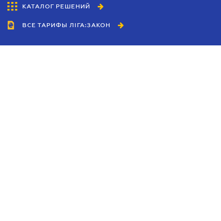
КАТАЛОГ РЕШЕНИЙ
ВСЕ ТАРИФЫ ЛІГА:ЗАКОН
Сотрудничество
Агенты
Дилеры
Политика
конфиденциальности
Условия использования
сайта
Реклама
Блог
Новости компании
Руководства
Каталоги компаний