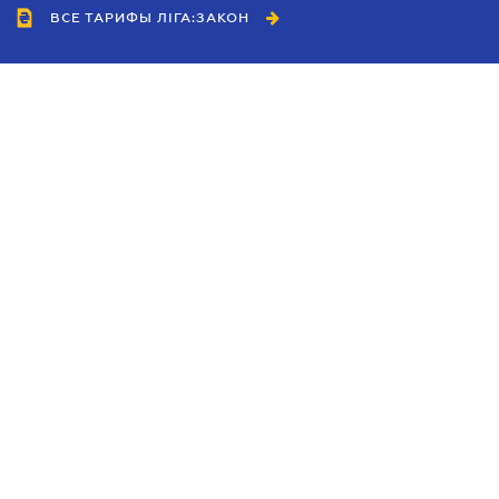
ВСЕ ТАРИФЫ ЛІГА:ЗАКОН
Сотрудничество
Агенты
Дилеры
Политика
конфиденциальности
Условия использования
сайта
Реклама
Блог
Новости компании
Руководства
Каталоги компаний
Темы в центре внимания