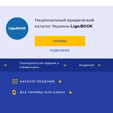
Национальный юридический
Liga:BOOK
каталог Украины
ТАРИФЫ
ПОДРОБНЕЕ
Периодические издания и
Академия
справочники
ЮРИСТ&ЗАКОН
АКАДЕМИЯ ЛІГА:ЗАКОН
КАТАЛОГ РЕШЕНИЙ
БУХГАЛТЕР&ЗАКОН
ВСЕ ТАРИФЫ ЛІГА:ЗАКОН
ВЕСТНИК МСФО
ИНТЕРБУХ
ЛИЧНЫЙ ЭКСПЕРТ