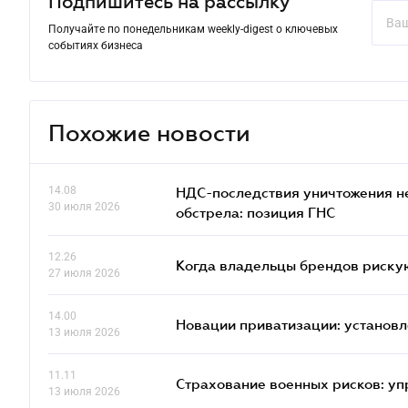
Подпишитесь на рассылку
Получайте по понедельникам weekly-digest о ключевых
событиях бизнеса
Похожие новости
14.08
НДС-последствия уничтожения н
30 июля 2026
обстрела: позиция ГНС
12.26
Когда владельцы брендов риску
27 июля 2026
14.00
Новации приватизации: установл
13 июля 2026
11.11
Страхование военных рисков: у
13 июля 2026