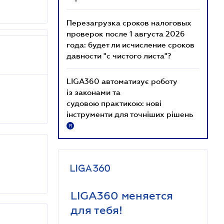
Перезагрузка сроков налоговых
проверок после 1 августа 2026
года: будет ли исчисление сроков
давности "с чистого листа"?
LIGA360 автоматизує роботу
із законами та
судовою практикою: нові
інструменти для точніших рішень
R
LIGA360 меняется
для тебя!