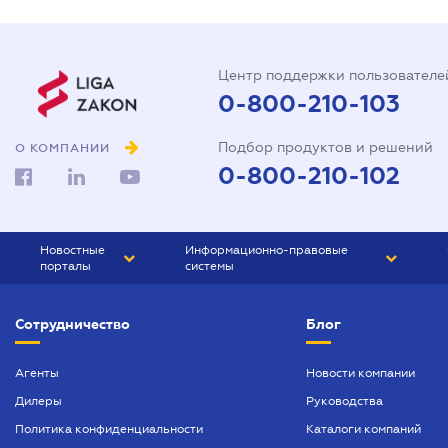
Центр поддержки пользователе
0-800-210-103
Подбор продуктов и решений
О КОМПАНИИ
0-800-210-102
Новостные
Информационно-правовые
порталы
системы
ЮРЛИГА
Право Украины
Сотрудничество
Блог
БИЗНЕС
ГРАНД
БУХГАЛТЕР.ua
ПРАЙМ
Агенты
Новости компании
Дилеры
Руководства
БУХГАЛТЕР ПРОФ
Политика конфиденциальности
Каталоги компаний
ЮРИСТ ПРОФ