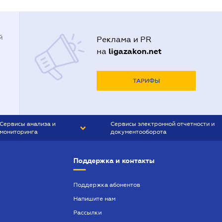
й
Реклама и PR
ligazakon.net
на
ТАРИФЫ
Сервисы анализа и
Сервисы электронной отчетности и
мониторинга
документооборота
CONTR AGENT
Liga:REPORT
Поддержка и контакты
SMS-МАЯК
VERDICTUM
Поддержка абонентов
Напишите нам
SEMANTRUM
Рассылки
SMS-МАЯК ИПОТЕКА