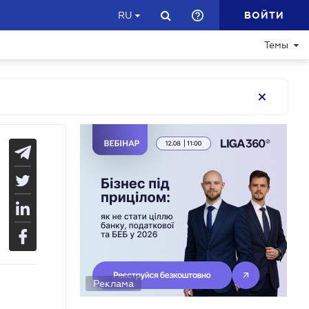
ВОЙТИ
RU
Темы
Реклама