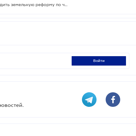
Премьер-министр намерен проводить земельную реформу по частям
войти
новостей.