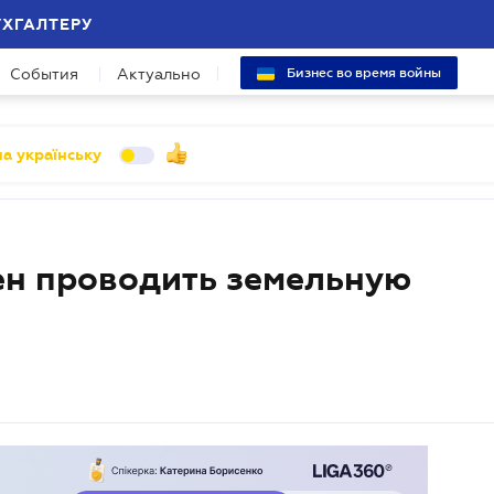
УХГАЛТЕРУ
События
Актуально
Бизнес во время войны
а українську
ен проводить земельную