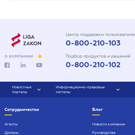
Центр поддержки пользователе
0-800-210-103
Подбор продуктов и решений
О КОМПАНИИ
0-800-210-102
Новостные
Информационно-правовые
порталы
системы
ЮРЛИГА
Право Украины
Сотрудничество
Блог
БИЗНЕС
ГРАНД
БУХГАЛТЕР.ua
ПРАЙМ
Агенты
Новости компании
Дилеры
Руководства
БУХГАЛТЕР ПРОФ