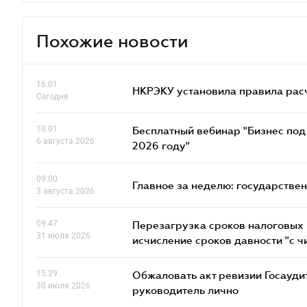
Похожие новости
16.01
НКРЭКУ установила правила расче
Сегодня
10.01
Бесплатный вебинар "Бизнес под 
6 августа 2026
2026 году"
09.00
Главное за неделю: государстве
3 августа 2026
09.47
Перезагрузка сроков налоговых п
31 июля 2026
исчисление сроков давности "с чи
15.29
Обжаловать акт ревизии Госаудит
30 июля 2026
руководитель лично