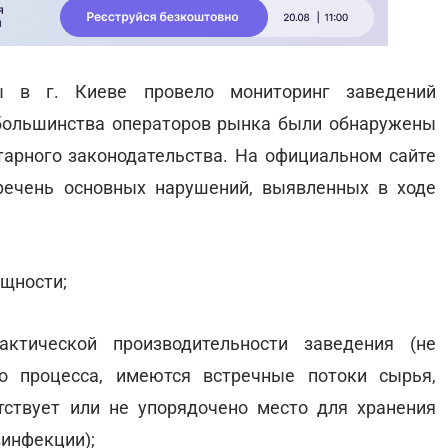
бы в г. Киеве провело мониторинг заведений
 большинства операторов рынка были обнаружены
тарного законодательства. На официальном сайте
речень основных нарушений, выявленных в ходе
ощности;
ктической производительности заведения (не
го процесса, имеются встречные потоки сырья,
тствует или не упорядочено место для хранения
зинфекции);