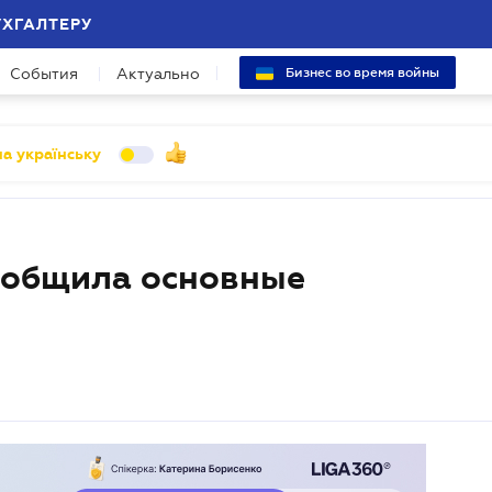
УХГАЛТЕРУ
События
Актуально
Бизнес во время войны
а українську
бобщила основные