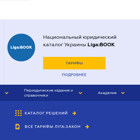
Национальный юридический
Liga:BOOK
каталог Украины
ТАРИФЫ
ПОДРОБНЕЕ
Периодические издания и
Академия
справочники
ЮРИСТ&ЗАКОН
АКАДЕМИЯ ЛІГА:ЗАКОН
КАТАЛОГ РЕШЕНИЙ
БУХГАЛТЕР&ЗАКОН
ВСЕ ТАРИФЫ ЛІГА:ЗАКОН
ВЕСТНИК МСФО
ИНТЕРБУХ