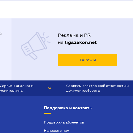
й
Реклама и PR
ligazakon.net
на
ТАРИФЫ
Сервисы анализа и
Сервисы электронной отчетности и
мониторинга
документооборота
CONTR AGENT
Liga:REPORT
Поддержка и контакты
SMS-МАЯК
VERDICTUM
Поддержка абонентов
Напишите нам
SEMANTRUM