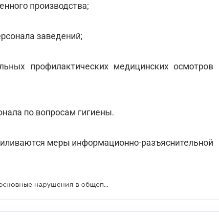
венного производства;
ерсонала заведений;
ельных профилактических медицинских осмотров
онала по вопросам гигиены.
силиваются меры информационно-разъяснительной
Госпродпотребслужба обобщила основные нарушения в общепите