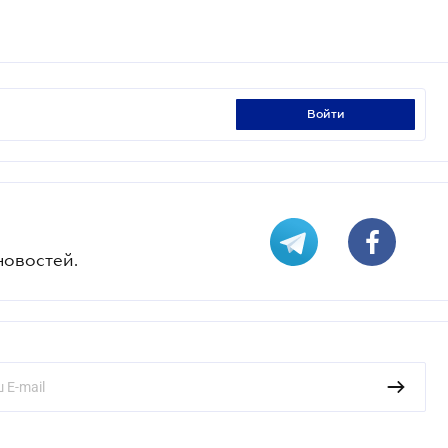
войти
новостей.