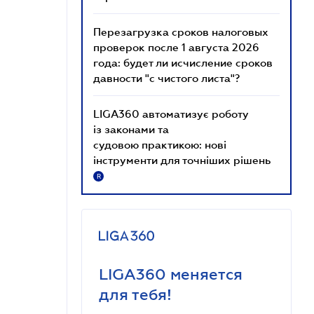
Перезагрузка сроков налоговых
проверок после 1 августа 2026
года: будет ли исчисление сроков
давности "с чистого листа"?
LIGA360 автоматизує роботу
із законами та
судовою практикою: нові
інструменти для точніших рішень
R
LIGA360 меняется
для тебя!