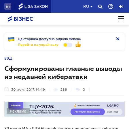
RU
БІЗНЕС
Ця сторінка доступна рідною мовою.
Перейти на українську
ВЭД
Сформулированы главные выводы
из недавней кибератаки
30 июня 2017, 14:49
288
0
Реклама
30 июня ИА «ЛІГАБізнесІнформ» провело круглый стол,